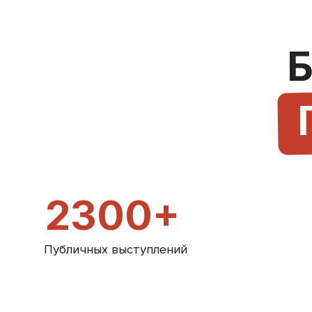
2300+
Публичных выступлений
В 35+
Городах РФ и СНГ
1200+