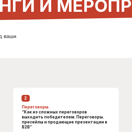
“Как из сложных переговоров
онлайн-вс
выходить победителем. Переговоры.
“Эффектив
пресейлы и продающие презентации в
презентац
B2B”
Скачать
5
6
Управление человеческим капиталом.
Самопрезе
“Эффективное управление
“Самопрезе
человеческим капиталом с опорой на
себе, побо
теорию поколений и типологию
сформиров
личностей DISC​​”
Скачать программу
Скачать
8
9
Управление впечатлением.
Деловая иг
“Как производить необходимое
коммуника