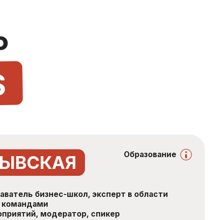
Образование
АЯ
ес-школ, эксперт в области
дератор, спикер
ское и корпоративное управление,
дажам в Контуре,
в IT
том, получение инвестиций
профессиональных сообществ
ссии, мотивационные