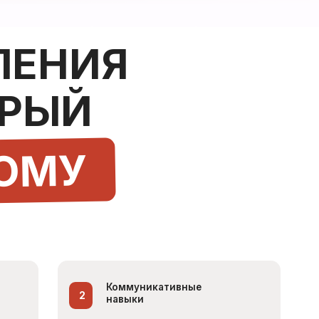
Й
У
Коммуникативные
2
навыки
ыступая перед публикой,
мы совершенствуем коммуникативные
навыки, необходимые в повседневной
жизни