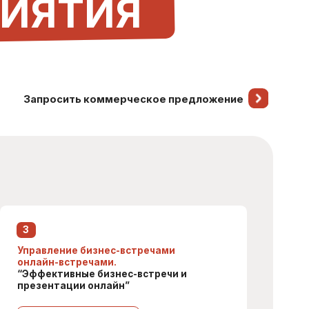
тречами.
ные бизнес-встречи и
ии онлайн”
 программу
нтация.
нтация: как рассказать о
роть комплекс самозванца и
ать кредит доверия”
 программу
ра на развитие эффективных
ций.