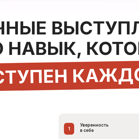
НАВЫК, КОТОРЫ
УПЕН КАЖДОМ
Уверенность
1
в себе
Навык публичных выступлений
В
помогает обрести
уверенность в себе и своих
способностях.