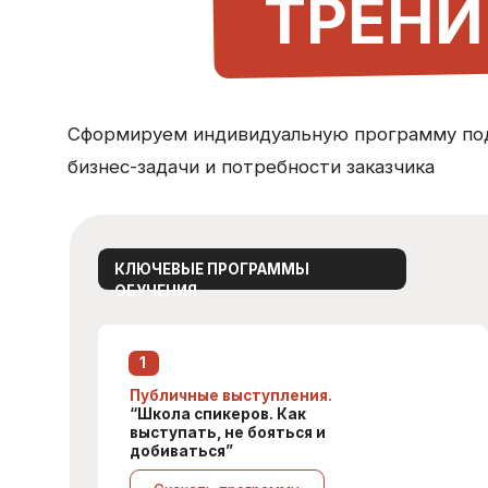
“Школа спикеров. Как
выступать, не бояться и
добиваться”
Скачать программу
4
Управление длинными сделками.
“Эффективные управление
длинными сделками, управление
лояльностью и допродажи”
7
Бесконфликтное управление
командами из разных поколений.