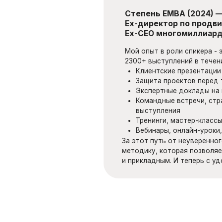
За этот путь от неуверенного докладчика 
методику, которая позволяет сделать лю
и прикладным. И теперь с удовольствием д
и ТОП-3, IT ТОП-20 по HH.