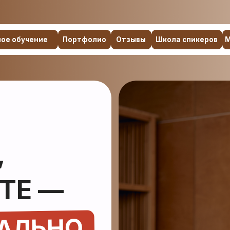
чение
Портфолио
Отзывы
Школа спикеров
Менторство
О
 —
ЛЬНО