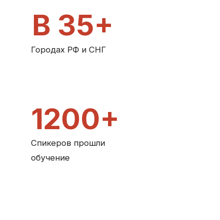
Спикеров прошли
обучение
* Работаю под NDA с лидерами рынка:
банки ТОП-3, телекомы ТОП-3, ритейл ТОП-5, авиакомпани
Буду рада видеть вашу компанию среди них!