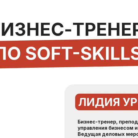
ЛИДИЯ УРЫВСК
Бизнес-тренер, преподаватель бизн
управления бизнесом и командами
Ведущая деловых мероприятий, мо
Степень EMBA (2024) — Стратегиче
Ex-директор по продвижению и про
Ex-CEO многомиллиардного бизнеса 
Мой опыт в роли спикера - это
2300+ выступлений в течение 10 лет:
Клиентские презентации
Защита проектов перед топ-менеджмен
Экспертные доклады на мероприятиях 
Командные встречи, стратегические се
выступления
Тренинги, мастер-классы, митапы
Вебинары, онлайн-уроки, прямые эфиры