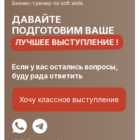
+7 912 604 17 85
Бизнес-тренер по soft skills
ИП Урывская Лидия Николаевна
(ИНН 667011223020)
Корпоративное обучение
Школа
спикеров
Портфолио
Отзывы
Менторство
Обо мне