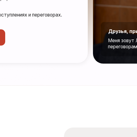
Друзья, привет!
Меня зовут Лидия Урывская
переговорам и коммуникац
ЛИДИЯ УРЫВ
Ex-CEO многомиллиардного бизне