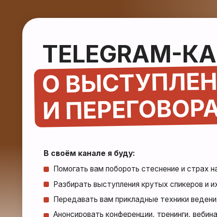
TELEGRAM-КАН
О ВЫСТУПЛЕНИ
И ПЕРЕГОВОРАХ
В своём канале я буду:
Помогать вам побороть стеснение и страх на сцене
Разбирать выступления крутых спикеров и их фишки
Передавать вам прикладные техники ведения перег
Анонсировать конференции, тренинги, вебинары, в
которых принимаю участие,
Отвечать на часто задаваемые вопросы о выступле