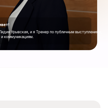
, и я Тренер по публичным выступлениям,
иям.
СКАЯ
са в IT