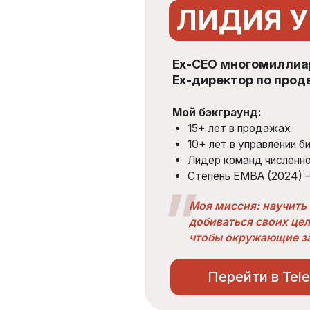
Ex-директор по продвижению и 
Мой бэкграунд:
15+ лет в продажах
10+ лет в управлении бизнесом
Лидер команд численность 1500+
Степень EMBA (2024) – Стратегическ
"
Моя миссия: научить вас через в
добиваться своих целей, рассказыв
чтобы окружающие загорались ва
Перейти в Telegram-кан